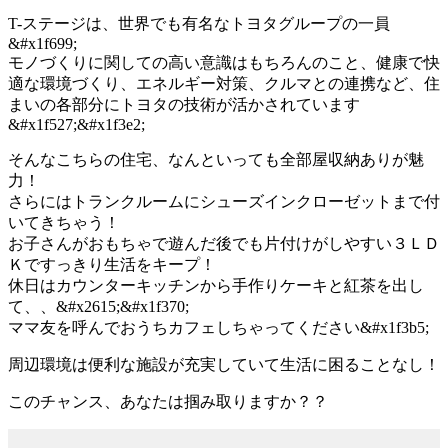
T-ステージは、世界でも有名なトヨタグループの一員
&#x1f699;
モノづくりに関しての高い意識はもちろんのこと、健康で快
適な環境づくり、エネルギー対策、クルマとの連携など、住
まいの各部分にトヨタの技術が活かされています
&#x1f527;&#x1f3e2;
そんなこちらの住宅、なんといっても全部屋収納ありが魅
力！
さらにはトランクルームにシューズインクローゼットまで付
いてきちゃう！
お子さんがおもちゃで遊んだ後でも片付けがしやすい３ＬＤ
Ｋですっきり生活をキープ！
休日はカウンターキッチンから手作りケーキと紅茶を出し
て、、&#x2615;&#x1f370;
ママ友を呼んでおうちカフェしちゃってください&#x1f3b5;
周辺環境は便利な施設が充実していて生活に困ることなし！
このチャンス、あなたは掴み取りますか？？