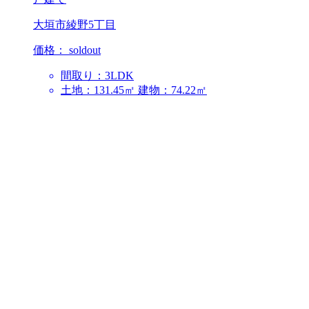
大垣市綾野5丁目
価格：
soldout
間取り：3LDK
土地：131.45㎡
建物：74.22㎡