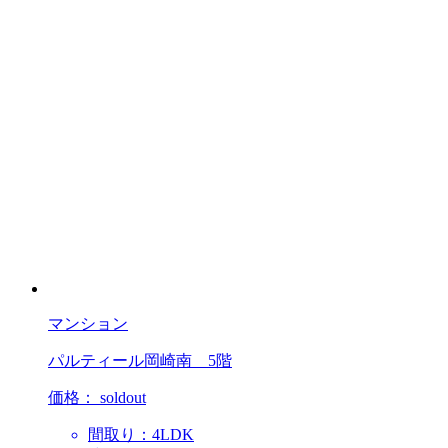
マンション
パルティール岡崎南 5階
価格：
soldout
間取り：4LDK