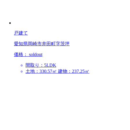
戸建て
愛知県岡崎市井田町字茨坪
価格：
soldout
間取り：5LDK
土地：330.57㎡
建物：237.25㎡