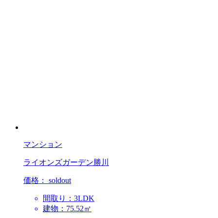
マンション
ライオンズガーデン勝川
価格：
soldout
間取り：3LDK
建物：75.52㎡